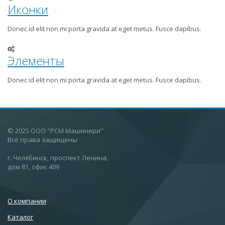
Иконки
Donec id elit non mi porta gravida at eget metus. Fusce dapibus.
Элементы
Donec id elit non mi porta gravida at eget metus. Fusce dapibus.
© 2025 ООО "РСМ Машинери"
Все права защищены
г. Челябинск, проспект Ленина,
дом 81, офис 409
О компании
Каталог