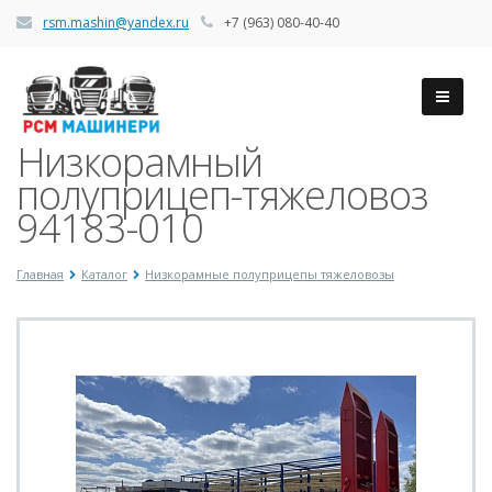
rsm.mashin@yandex.ru
+7 (963) 080-40-40
Низкорамный
полуприцеп-тяжеловоз
94183-010
Главная
Каталог
Низкорамные полуприцепы тяжеловозы