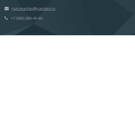
rsm.mashin@yandex.ru
+7 (963) 080-40-40